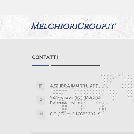
MelchioriGroup.it
CONTATTI
AZZURRA IMMOBILIARE
Via Manzoni 63 - Merano
Bolzano - Italia
C.F. / P.Iva: 01688530219