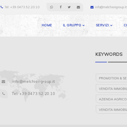
Tel: +39.0473.52.20.10
info@melchiorigroup.it
HOME
IL GRUPPO
SERVIZI
C
KEYWORDS
PROMOTION & SE
info@melchiorigroup.it
VENDITA IMMOBILI
Tel: +39.0473.52.20.10
AZIENDA AGRICO
VENDITA IMMOBI
VENDITA IMMOBIL