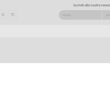
AMBIENTE NATURA
Iscriviti alla nostra news
CASE A CAORLE
MARINALOFT CA
pinterest
instagram
VILLEMUSLONE