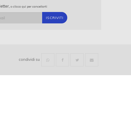
 S.R.L.
AFFITTO IMMOBILI IN VENETO
letter,
o clicca qui per cancellarti
CAORLE HOME
AFFITTO IMMOBILI IN LIGURIA
ORLE
AZZURRA IMMOBILIARE
MDMHOME.IT
condividi su