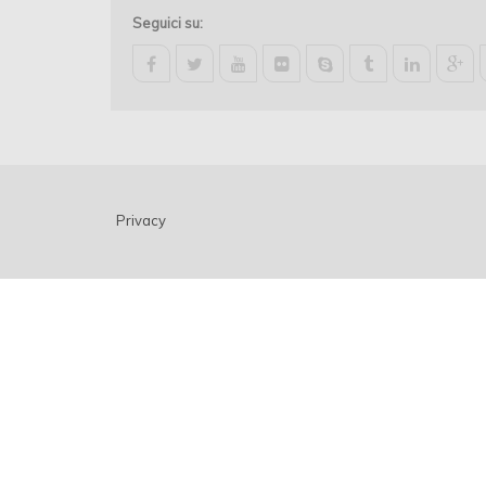
Seguici su:
facebook
twitter
youtube
flickr
skype
tumblr
linkedin
google-
plus
Privacy